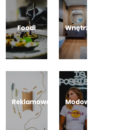
Foodi
Wnętrza
Reklamowa
Modowa